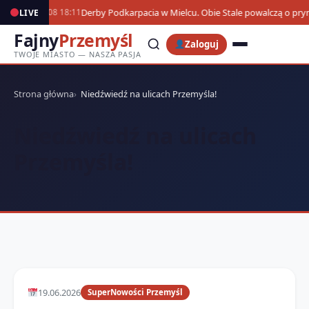
Derby Podkarpacia w Mielcu. Obie Stale powalczą o pr
LIVE
07.08 18:11
Fajny
Przemyśl
Zaloguj
TWOJE MIASTO — NASZA PASJA
Strona główna
Niedźwiedź na ulicach Przemyśla!
Niedźwiedź na ulicach
Przemyśla!
19.06.2026
SuperNowości Przemyśl