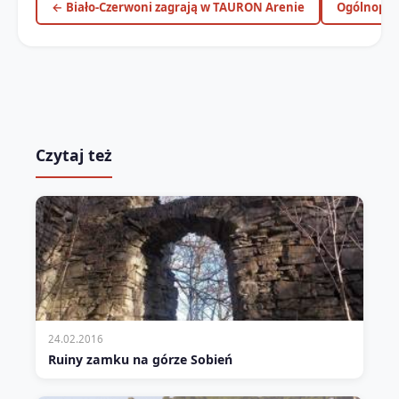
← Biało-Czerwoni zagrają w TAURON Arenie
Ogólnopol
Czytaj też
24.02.2016
Ruiny zamku na górze Sobień