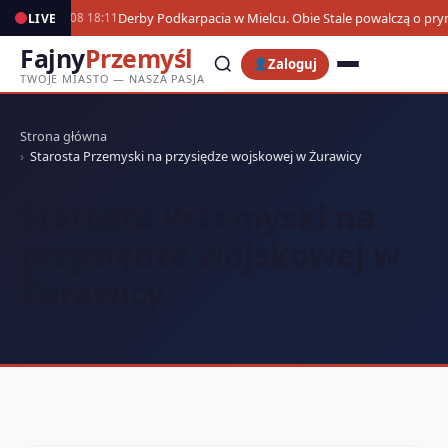
Derby Podkarpacia w Mielcu. Obie Stale powalczą o pr
LIVE
07.08 18:11
Fajny
Przemyśl
Zaloguj
TWOJE MIASTO — NASZA PASJA
Strona główna
Starosta Przemyski na przysiędze wojskowej w Żurawicy
Starosta Przemyski na
przysiędze wojskowej w
Żurawicy