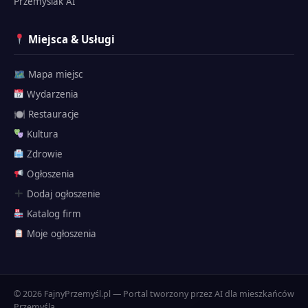
Przemyślak AI
Miejsca & Usługi
🗺 Mapa miejsc
Wydarzenia
🍽 Restauracje
Kultura
Zdrowie
Ogłoszenia
Dodaj ogłoszenie
Katalog firm
Przemyślak
Moje ogłoszenia
🗺 Atrakcje
Twierdza
Historia
© 2026 FajnyPrzemyśl.pl — Portal tworzony przez AI dla mieszkańców
Dojazd
Przemyśla.