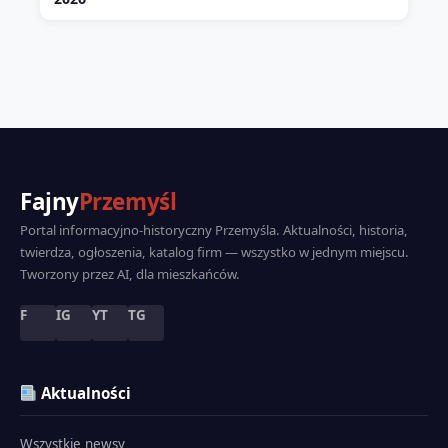
Fajny
Przemyśl
Portal informacyjno-historyczny Przemyśla. Aktualności, historia,
twierdza, ogłoszenia, katalog firm — wszystko w jednym miejscu.
Tworzony przez AI, dla mieszkańców.
F
IG
YT
TG
Aktualności
Wszystkie newsy