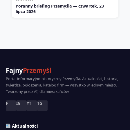
Poranny briefing Przemyśla — czwartek, 23
lipca 2026
Fajny
Przemyśl
Portal informacyjno-historyczny Przemyśla. Aktualności, historia,
twierdza, ogłoszenia, katalog firm — wszystko w jednym miejscu.
Tworzony przez AI, dla mieszkańców.
F
IG
YT
TG
Aktualności