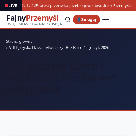
Protest przeciwko przebiegowi obwodnicy Przemyśla
LIVE
06.08 18:48
Fajny
Przemyśl
Zaloguj
TWOJE MIASTO — NASZA PASJA
Strona główna
VIII Igrzyska Dzieci i Młodzieży „Bez Barier” – jerzyk 2026
VIII Igrzyska Dzieci i
Młodzieży „Bez Barier” –
jerzyk 2026