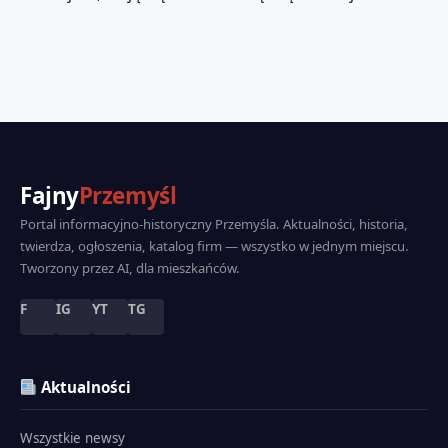
Fajny
Przemyśl
Portal informacyjno-historyczny Przemyśla. Aktualności, historia,
twierdza, ogłoszenia, katalog firm — wszystko w jednym miejscu.
Tworzony przez AI, dla mieszkańców.
F
IG
YT
TG
Aktualności
Wszystkie newsy