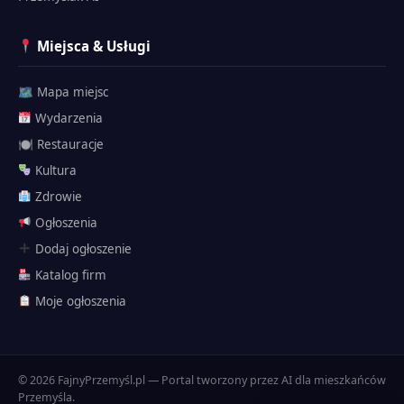
Miejsca & Usługi
🗺 Mapa miejsc
Wydarzenia
🍽 Restauracje
Kultura
Zdrowie
Ogłoszenia
Dodaj ogłoszenie
Katalog firm
Przemyślak
Moje ogłoszenia
🗺 Atrakcje
Twierdza
Historia
© 2026 FajnyPrzemyśl.pl — Portal tworzony przez AI dla mieszkańców
Dojazd
Przemyśla.