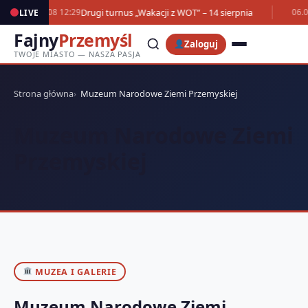
Drugi turnus „Wakacji z WOT” – 14 sierpnia
LIVE
07.08 12:29
06.0
Fajny
Przemyśl
Zaloguj
TWOJE MIASTO — NASZA PASJA
Strona główna
Muzeum Narodowe Ziemi Przemyskiej
Muzeum Narodowe Ziemi
Przemyskiej
MUZEA I GALERIE
Muzeum Narodowe Ziemi