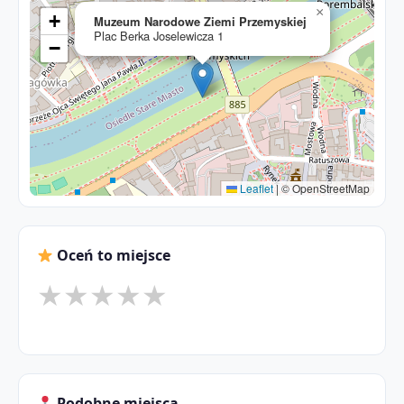
×
+
Muzeum Narodowe Ziemi Przemyskiej
Plac Berka Joselewicza 1
−
Leaflet
|
© OpenStreetMap
Oceń to miejsce
★
★
★
★
★
Podobne miejsca