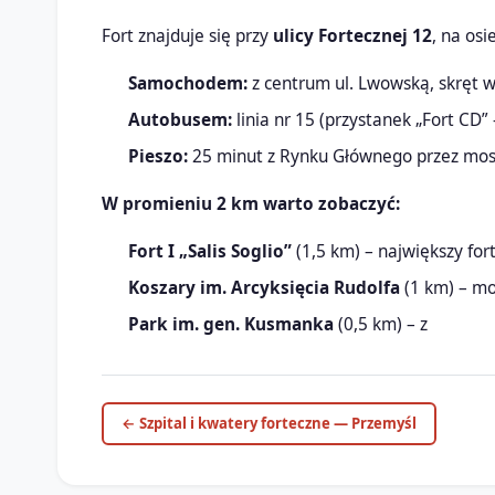
Fort znajduje się przy
ulicy Fortecznej 12
, na osi
Samochodem:
z centrum ul. Lwowską, skręt w 
Autobusem:
linia nr 15 (przystanek „Fort CD”
Pieszo:
25 minut z Rynku Głównego przez mo
W promieniu 2 km warto zobaczyć:
Fort I „Salis Soglio”
(1,5 km) – największy fo
Koszary im. Arcyksięcia Rudolfa
(1 km) – m
Park im. gen. Kusmanka
(0,5 km) – z
← Szpital i kwatery forteczne — Przemyśl