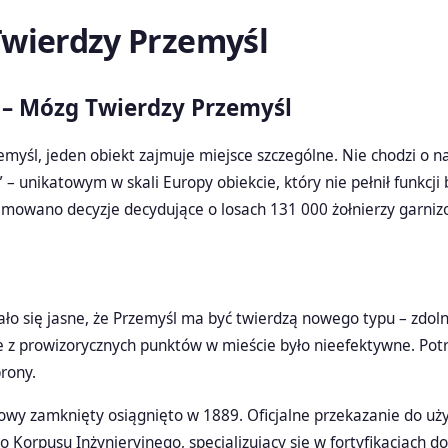
wierdzy Przemyśl
– Mózg Twierdzy Przemyśl
myśl, jeden obiekt zajmuje miejsce szczególne. Nie chodzi o naj
 unikatowym w skali Europy obiekcie, który nie pełnił funkcji 
dejmowano decyzje decydujące o losach 131 000 żołnierzy garniz
ało się jasne, że Przemyśl ma być twierdzą nowego typu – zdo
 z prowizorycznych punktów w mieście było nieefektywne. Potr
rony.
rowy zamknięty osiągnięto w 1889. Oficjalne przekazanie do uż
 Korpusu Inżynieryjnego, specjalizujący się w fortyfikacjach d