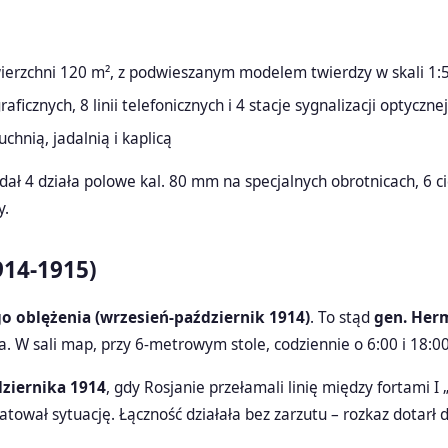
ierzchni 120 m², z podwieszanym modelem twierdzy w skali 1:
ficznych, 8 linii telefonicznych i 4 stacje sygnalizacji optyczne
uchnią, jadalnią i kaplicą
dał 4 działa polowe kal. 80 mm na specjalnych obrotnicach, 6
y.
914-1915)
o oblężenia (wrzesień-październik 1914)
. To stąd
gen. Her
. W sali map, przy 6-metrowym stole, codziennie o 6:00 i 18:
dziernika 1914
, gdy Rosjanie przełamali linię między fortami I 
atował sytuację. Łączność działała bez zarzutu – rozkaz dotarł d