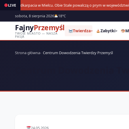
Derby Podkarpacia w Mielcu. Obie Stale powalczą o prym w województwie
LIVE
11
sobota, 8 sierpnia 2026
18°C
Fajny
Przemyśl
Twierdza
Zabytki
M
▾
▾
TWOJE MIASTO — NASZA
PASJA
Strona główna
Centrum Dowodzenia Twierdzy Przemyśl
Centrum Dowodzenia Twi
24.05.2026