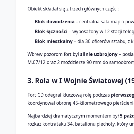
Obiekt składał się z trzech głównych części:
Blok dowodzenia
– centralna sala map o pow
Blok łączności
– wyposażony w 12 stacji telegra
Blok mieszkalny
– dla 30 oficerów sztabu, z k
Wbrew pozorom fort był
silnie uzbrojony
– posia
M.07/12 oraz 2 moździerze 90 mm do samoobron
3. Rola w I Wojnie Światowej (1
Fort CD odegrał kluczową rolę podczas
pierwszeg
koordynował obronę 45-kilometrowego pierścienia
Najbardziej dramatycznym momentem był
5 paź
rozkaz kontrataku 34. batalionu piechoty, który ur