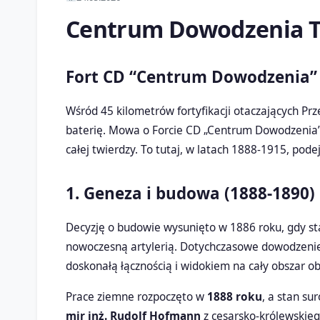
Centrum Dowodzenia T
Fort CD “Centrum Dowodzenia” 
Wśród 45 kilometrów fortyfikacji otaczających Prze
baterię. Mowa o Forcie CD „Centrum Dowodzenia” –
całej twierdzy. To tutaj, w latach 1888-1915, po
1. Geneza i budowa (1888-1890)
Decyzję o budowie wysunięto w 1886 roku, gdy st
nowoczesną artylerią. Dotychczasowe dowodzenie
doskonałą łącznością i widokiem na cały obszar ob
Prace ziemne rozpoczęto w
1888 roku
, a stan su
mjr inż. Rudolf Hofmann
z cesarsko-królewskiego