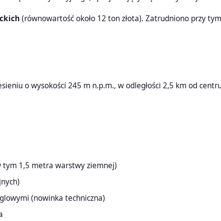
ackich
(równowartość około 12 ton złota). Zatrudniono przy t
esieniu o wysokości 245 m n.p.m., w odległości 2,5 km od centr
 tym 1,5 metra warstwy ziemnej)
jnych)
ęglowymi (nowinka techniczna)
a