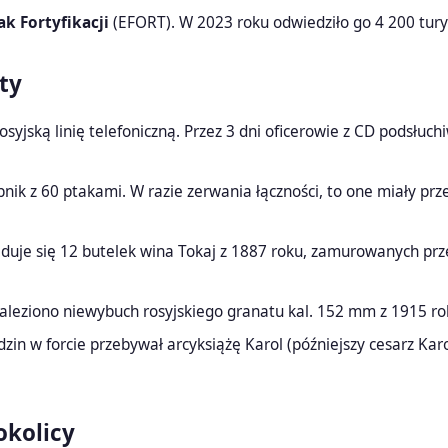
ak Fortyfikacji
(EFORT). W 2023 roku odwiedziło go 4 200 turys
ty
yjską linię telefoniczną. Przez 3 dni oficerowie z CD podsłuc
nik z 60 ptakami. W razie zerwania łączności, to one miały prz
jduje się 12 butelek wina Tokaj z 1887 roku, zamurowanych pr
eziono niewybuch rosyjskiego granatu kal. 152 mm z 1915 roku
zin w forcie przebywał arcyksiążę Karol (późniejszy cesarz Karo
okolicy