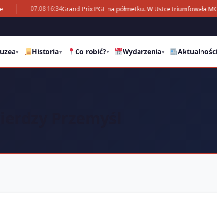
Grand Prix PGE na półmetku. W Ustce triumfowała M
07.08 16:34
uzea
Historia
Co robić?
Wydarzenia
Aktualnośc
▾
▾
▾
▾
erdzy Przemyśl