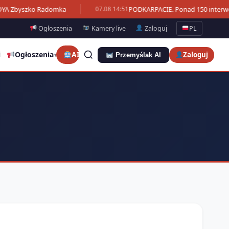
OYA Zbyszko Radomka
PODKARPACIE. Ponad 150 interwenc
07.08 14:51
Ogłoszenia
Kamery live
Zaloguj
PL
i
Ogłoszenia
AI
Zaloguj
Przemyślak AI
▾