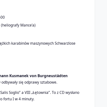
500
j (heliografy Mance’a)
 ciężkich karabinów maszynowych Schwarzlose
mann Kusmanek von Burgneustädten
00 odbywały się odprawy sztabowe.
„Salis Soglio” a VIII „Łętownia”. To z CD wysłano
o fortu I w 4 minuty.