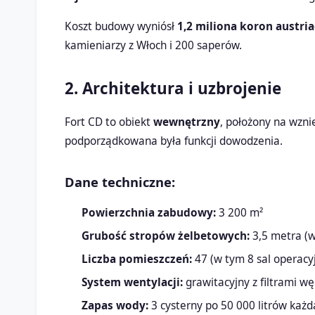
Koszt budowy wyniósł
1,2 miliona koron austri
kamieniarzy z Włoch i 200 saperów.
2. Architektura i uzbrojenie
Fort CD to obiekt
wewnętrzny
, położony na wzni
podporządkowana była funkcji dowodzenia.
Dane techniczne:
Powierzchnia zabudowy:
3 200 m²
Grubość stropów żelbetowych:
3,5 metra (w
Liczba pomieszczeń:
47 (w tym 8 sal operacy
System wentylacji:
grawitacyjny z filtrami w
Zapas wody:
3 cysterny po 50 000 litrów każd