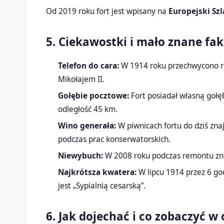
Od 2019 roku fort jest wpisany na
Europejski Szl
5. Ciekawostki i mało znane fak
Telefon do cara:
W 1914 roku przechwycono ros
Mikołajem II.
Gołębie pocztowe:
Fort posiadał własną gołęb
odległość 45 km.
Wino generała:
W piwnicach fortu do dziś zna
podczas prac konserwatorskich.
Niewybuch:
W 2008 roku podczas remontu znal
Najkrótsza kwatera:
W lipcu 1914 przez 6 god
jest „Sypialnią cesarską”.
6. Jak dojechać i co zobaczyć w 