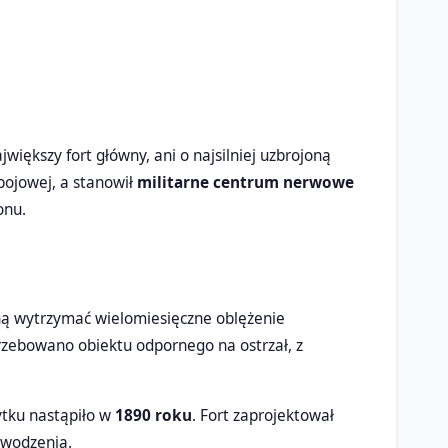
większy fort główny, ani o najsilniej uzbrojoną
bojowej, a stanowił
militarne centrum nerwowe
onu.
lną wytrzymać wielomiesięczne oblężenie
zebowano obiektu odpornego na ostrzał, z
ytku nastąpiło w
1890 roku
. Fort zaprojektował
owodzenia.