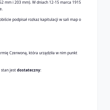
l. 152 mm i 203 mm). W dniach 12-15 marca 1915
e.
iście podpisał rozkaz kapitulacji w sali map o
 Armię Czerwoną, która urządziła w nim punkt
 stan jest
dostateczny
: