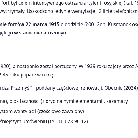
)
fort był celem intensywnego ostrzału artylerii rosyjskiej (ka
ytrzymały. Uszkodzono jedynie wentylację i 2 linie telefoniczn
ie fortów 22 marca 1915
o godzinie 6:00. Gen. Kusmanek osob
ejęli go w stanie nienaruszonym.
1920), a następnie został porzucony. W 1939 roku zajęty przez
1945 roku popadł w ruinę.
rdza Przemyśl” i poddany częściowej renowacji. Obecnie (2024)
a), blok łączności (z oryginalnymi elementami), kazamaty
system wentylacji (częściowo zawalony)
eśniejszym umówieniu (tel. 16 678 90 12)