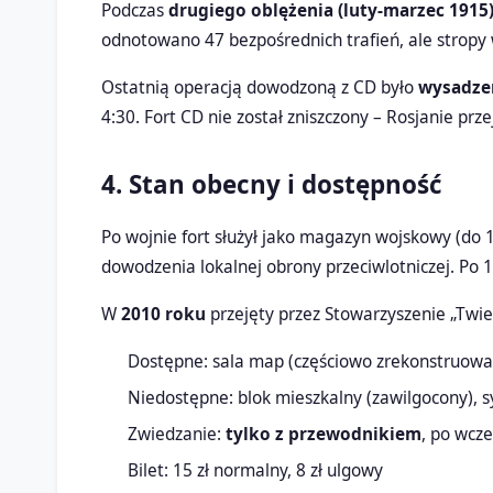
Podczas
drugiego oblężenia (luty-marzec 1915
odnotowano 47 bezpośrednich trafień, ale stropy w
Ostatnią operacją dowodzoną z CD było
wysadzen
4:30. Fort CD nie został zniszczony – Rosjanie prz
4. Stan obecny i dostępność
Po wojnie fort służył jako magazyn wojskowy (do 
dowodzenia lokalnej obrony przeciwlotniczej. Po 
W
2010 roku
przejęty przez Stowarzyszenie „Twie
Dostępne: sala map (częściowo zrekonstruowan
Niedostępne: blok mieszkalny (zawilgocony), 
Zwiedzanie:
tylko z przewodnikiem
, po wcz
Bilet: 15 zł normalny, 8 zł ulgowy