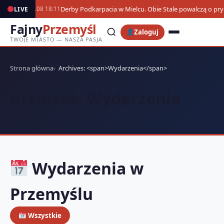
Derby Podkarpacia w Mielcu. Obie Stale powalczą o p
LIVE
07.08 18:11
Fajny
Przemyśl
Zaloguj
TWOJE MIASTO — NASZA PASJA
Strona główna
Archives: <span>Wydarzenia</span>
Archives:
Wydarzenia
Wydarzenia w
Przemyślu
Wszystkie