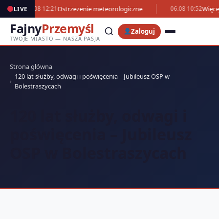
Ostrzeżenie meteorologiczne
Więce
LIVE
06.08 12:21
06.08 10:52
Fajny
Przemyśl
Zaloguj
TWOJE MIASTO — NASZA PASJA
Strona główna
120 lat służby, odwagi i poświęcenia – Jubileusz OSP w
Bolestraszycach
120 lat służby, odwagi i
poświęcenia – Jubileusz
OSP w Bolestraszycach