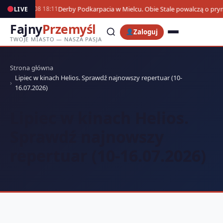
Derby Podkarpacia w Mielcu. Obie Stale powalczą o pr
LIVE
07.08 18:11
Fajny
Przemyśl
Zaloguj
TWOJE MIASTO — NASZA PASJA
Strona główna
Lipiec w kinach Helios. Sprawdź najnowszy repertuar (10-
16.07.2026)
Lipiec w kinach Helios.
Sprawdź najnowszy
repertuar (10-16.07.2026)