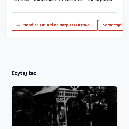
← Ponad 280 mln zł na bezpieczeństwo…
Samorząd Woj
Czytaj też