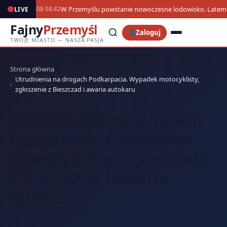
W Przemyślu powstanie nowoczesne lodowisko. Latem 
LIVE
06.08 08:42
Fajny
Przemyśl
Zaloguj
TWOJE MIASTO — NASZA PASJA
Strona główna
Utrudnienia na drogach Podkarpacia. Wypadek motocyklisty,
zgłoszenie z Bieszczad i awaria autokaru
Utrudnienia na drogach
Podkarpacia. Wypadek
motocyklisty, zgłoszenie
z Bieszczad i awaria
autokaru