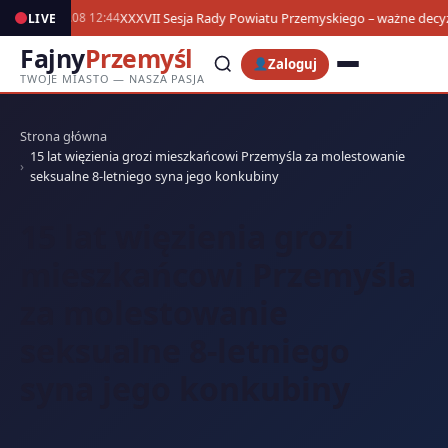
XXXVII Sesja Rady Powiatu Przemyskiego – ważne decyzj
LIVE
05.08 12:44
Fajny
Przemyśl
Zaloguj
TWOJE MIASTO — NASZA PASJA
Strona główna
15 lat więzienia grozi mieszkańcowi Przemyśla za molestowanie
seksualne 8-letniego syna jego konkubiny
15 lat więzienia grozi
mieszkańcowi Przemyśla
za molestowanie
seksualne 8-letniego
syna jego konkubiny