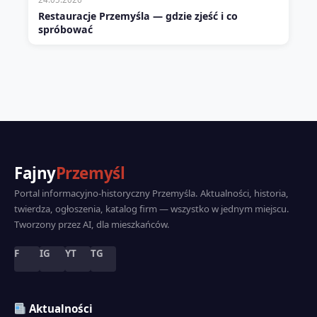
Restauracje Przemyśla — gdzie zjeść i co
spróbować
Fajny
Przemyśl
Portal informacyjno-historyczny Przemyśla. Aktualności, historia,
twierdza, ogłoszenia, katalog firm — wszystko w jednym miejscu.
Tworzony przez AI, dla mieszkańców.
F
IG
YT
TG
Aktualności