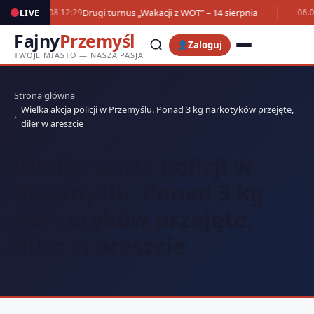
Drugi turnus „Wakacji z WOT” – 14 sierpnia
LIVE
07.08 12:29
06.0
Fajny
Przemyśl
Zaloguj
TWOJE MIASTO — NASZA PASJA
Strona główna
Wielka akcja policji w Przemyślu. Ponad 3 kg narkotyków przejęte,
diler w areszcie
Wielka akcja policji w
Przemyślu. Ponad 3 kg
narkotyków przejęte,
diler w areszcie