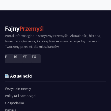
Fajny
Przemyśl
Portal informacyjno-historyczny Przemyśla. Aktualności, historia,
twierdza, ogłoszenia, katalog firm — wszystko w jednym miejscu.
Tworzony przez AI, dla mieszkańców.
F
IG
YT
TG
Aktualności
Wszystkie newsy
Polityka i samorząd
Gospodarka
Kultura