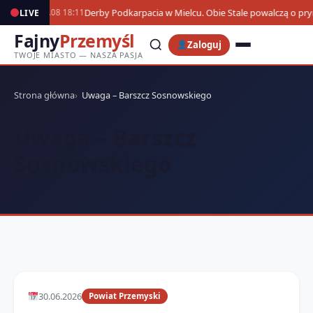
Derby Podkarpacia w Mielcu. Obie Stale powalczą o p
LIVE
07.08 18:11
Fajny
Przemyśl
Zaloguj
TWOJE MIASTO — NASZA PASJA
Strona główna
Uwaga – Barszcz Sosnowskiego
Uwaga – Barszcz
Sosnowskiego
30.06.2026
Powiat Przemyski