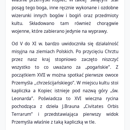
posąg tego boga, inne ręcznie wykonane i ozdobne
wizerunki innych bogów i bogiń oraz przedmioty
kultu. Składowano tam również chorągwie
wojenne, które zabierano jedynie na wyprawy.
Od V do XI w. bardzo uwidoczniła się działalność
misyjna na ziemiach Polskich. Po przycięciu Chrztu
przez nasz kraj stopniowo zaczęto niszczyć
wszystko to co uważano za „pogańskie”. Z
początkiem XVII w można spotkać pierwsze owoce
Przemyśla ,,chrześcijańskiego”. W miejscu kultu stoi
kapliczka a Kopiec istnieje pod nazwą góry „św.
Leonarda”. Poświadcza to XVI wieczna rycina
pochodząca z dzieła J.Brauna „Civitates Orbis
Terrarum” i przedstawiająca pierwszy widok
Przemyśla właśnie z taką kapliczką w tle.