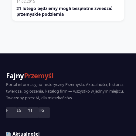
14.02.2015
21 lutego będziemy mogli bezpłatne zwiedzić
przemyskie podziemia
Fajny
Przemyśl
Portal informacyjno-historyczny Przemyśla. Aktualności, historia,
twierdza, ogłoszenia, katalog firm — wszystko w jednym miejscu.
Tworzony przez AI, dla mieszkańców.
F
IG
YT
TG
Aktualności