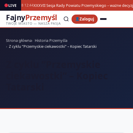
XXXVII Sesja Rady Powiatu Przemyskiego – ważne decyzje 
LIVE
05.08 12:44
Fajny
Przemyśl
Zaloguj
TWOJE MIASTO — NASZA PASJA
Strona główna
Historia Przemyśla
Z cyklu ”Przemyskie ciekawostki” – Kopiec Tatarski
Z cyklu ”Przemyskie
ciekawostki” – Kopiec
Tatarski