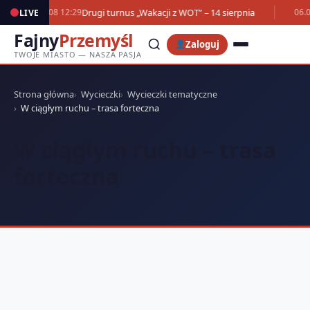
Drugi turnus „Wakacji z WOT” – 14 sierpnia
LIVE
07.08 12:29
06.0
Fajny
Przemyśl
Zaloguj
TWOJE MIASTO — NASZA PASJA
Strona główna
Wycieczki
Wycieczki tematyczne
W ciągłym ruchu – trasa forteczna
W ciągłym ruchu – trasa
forteczna