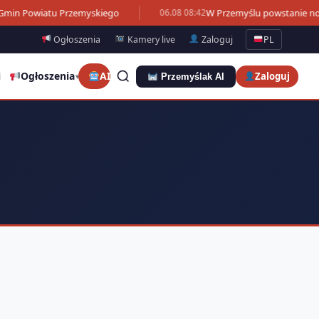
Gmin Powiatu Przemyskiego
W Przemyślu powstanie now
06.08 08:42
Ogłoszenia
Kamery live
Zaloguj
PL
i
Ogłoszenia
AI
Zaloguj
Przemyślak AI
▾