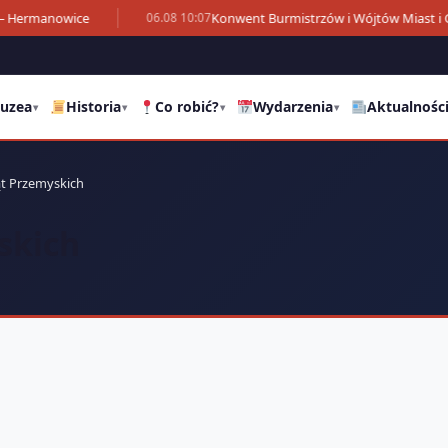
– Hermanowice
Konwent Burmistrzów i Wójtów Miast i 
06.08 10:07
uzea
Historia
Co robić?
Wydarzenia
Aktualnośc
▾
▾
▾
▾
ąt Przemyskich
skich