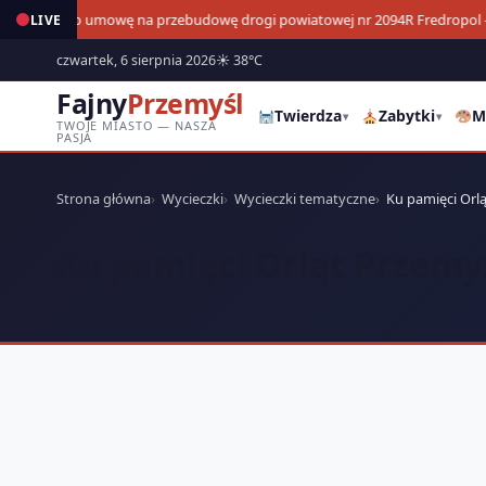
Podpisano umowę na przebudowę drogi powiatowej nr 2094R Fredropol 
LIVE
26
czwartek, 6 sierpnia 2026
☀ 38°C
Fajny
Przemyśl
Twierdza
Zabytki
M
▾
▾
TWOJE MIASTO — NASZA
PASJA
Strona główna
Wycieczki
Wycieczki tematyczne
Ku pamięci Orl
Ku pamięci Orląt Przemy