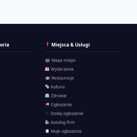
oria
Miejsca & Usługi
🗺 Mapa miejsc
Wydarzenia
🍽 Restauracje
Kultura
Zdrowie
Ogłoszenia
Przemyślak
Dodaj ogłoszenie
Katalog firm
Moje ogłoszenia
🗺 Atrakcje
Twierdza