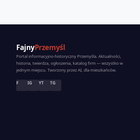
Fajny
Przemyśl
Portal informacyjno-historyczny Przemyśla. Aktualności,
historia, twierdza, ogłoszenia, katalog firm — wszystko w
jednym miejscu. Tworzony przez AI, dla mieszkańców.
F
IG
YT
TG