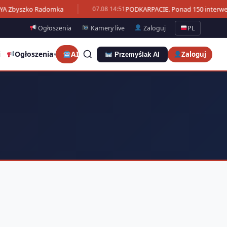
YA Zbyszko Radomka
PODKARPACIE. Ponad 150 interwencj
07.08 14:51
Ogłoszenia
Kamery live
Zaloguj
PL
i
Ogłoszenia
AI
Zaloguj
Przemyślak AI
▾