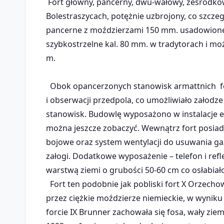
Fort główny, pancerny, dwu-wałowy, ześrodko
Bolestraszycach, potężnie uzbrojony, co szczeg
pancerne z moździerzami 150 mm. usadowione n
szybkostrzelne kal. 80 mm. w tradytorach i mo
m.
Obok opancerzonych stanowisk armattnich fo
i obserwacji przedpola, co umożliwiało załodz
stanowisk. Budowlę wyposażono w instalacje ele
można jeszcze zobaczyć. Wewnątrz fort posiad
bojowe oraz system wentylacji do usuwania ga
załogi. Dodatkowe wyposażenie – telefon i ref
warstwą ziemi o grubości 50-60 cm co osłabia
Fort ten podobnie jak pobliski fort X Orzecho
przez ciężkie moździerze niemieckie, w wyniku
forcie IX Brunner zachowała się fosa, wały zie