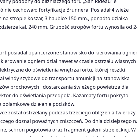
wany podobny do bliżniaczego foru „San Rideau” e
ólnie cechowało fortyfikacje Brunnera. Posiadał 4 wieże
a stropie koszar, 3 haubice 150 mm., ponadto działka
ździerze kal. 240 mm. Grubość stropów fortu wynosiła od 2
rt posiadał opancerzone stanowisko do kierowania ogni
e kierowanie ogniem dział nawet w czasie ostrzału własnych
ktryczne do oświetlenia wnętrza fortu, której resztki
ał windy szybowe do transportu amunicji na stanowiska
zów prochowych i dostarczania świeżego powietrza dla
lektor do oświetlania przedpola. Kazamaty fortu pokryto
ło odłamkowe działanie pocisków.
wce został ostrzelany podczas trzeciego oblężenia twierdzy
 czego doznał poważnych zniszczeń. Do dnia dzisiejszego n
mne, schron pogotowia oraz fragment galerii strzeleckiej. W