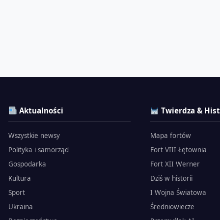
Aktualności
Twierdza & Hist
Wszystkie newsy
Mapa fortów
Polityka i samorząd
Fort VIII Łętownia
Gospodarka
Fort XII Werner
Kultura
Dziś w historii
Sport
I Wojna Światowa
Ukraina
Średniowiecze