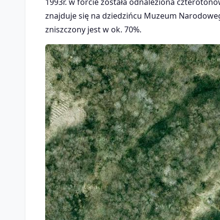
1993r. w forcie została odnaleziona czteroton
znajduje się na dziedzińcu Muzeum Narodoweg
zniszczony jest w ok. 70%.