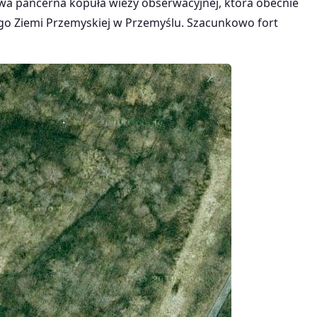
owa pancerna kopuła wieży obserwacyjnej, która obecnie
o Ziemi Przemyskiej w Przemyślu. Szacunkowo fort