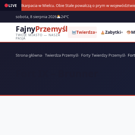
Derby Podkarpacia w Mielcu. Obie Stale powalczą o prym w województwie
LIVE
1
sobota, 8 sierpnia 2026
24°C
Fajny
Przemyśl
Twierdza
Zabytki
M
▾
▾
TWOJE MIASTO — NASZA
PASJA
Strona główna
Twierdza Przemyśl
Forty Twierdzy Przemyśl
Fort
Fort IX – Brunner