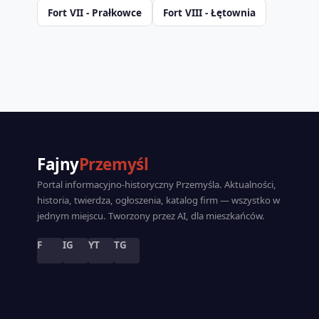
Fort VII - Prałkowce
Fort VIII - Łętownia
Fajny
Przemyśl
Portal informacyjno-historyczny Przemyśla. Aktualności,
historia, twierdza, ogłoszenia, katalog firm — wszystko w
jednym miejscu. Tworzony przez AI, dla mieszkańców.
F
IG
YT
TG