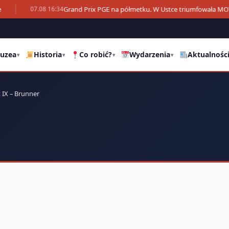
Grand Prix PGE na półmetku. W Ustce triumfowała MO
07.08 16:34
uzea
Historia
Co robić?
Wydarzenia
Aktualnośc
▾
▾
▾
▾
 IX – Brunner