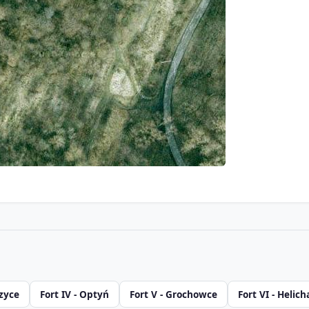
czyce
Fort IV - Optyń
Fort V - Grochowce
Fort VI - Helich