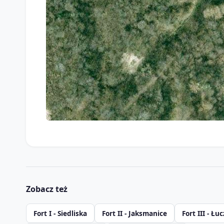
Zobacz też
Fort I - Siedliska
Fort II - Jaksmanice
Fort III - Łu