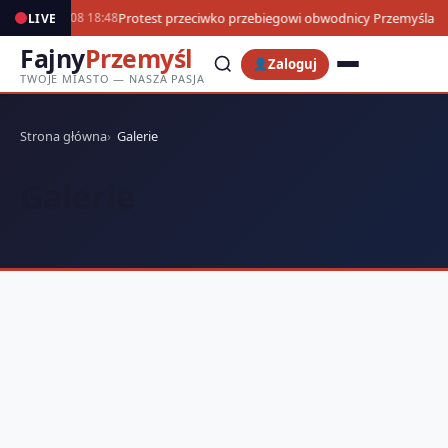
Protest przeciwko przebiegowi obwodnicy Przemyśla
LIVE
06.08 18:48
Fajny
Przemyśl
Zaloguj
TWOJE MIASTO — NASZA PASJA
Strona główna
Galerie
Galerie