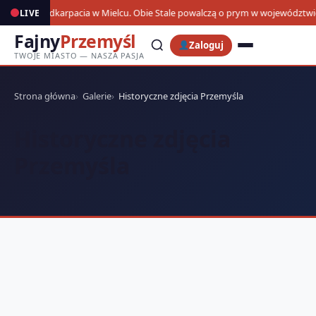
Derby Podkarpacia w Mielcu. Obie Stale powalczą o prym w województwi
LIVE
11
Fajny
Przemyśl
Zaloguj
TWOJE MIASTO — NASZA PASJA
Strona główna
Galerie
Historyczne zdjęcia Przemyśla
Historyczne zdjęcia
Przemyśla