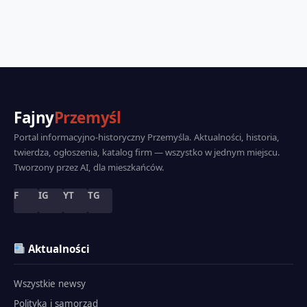
Fajny
Przemyśl
Portal informacyjno-historyczny Przemyśla. Aktualności, historia,
twierdza, ogłoszenia, katalog firm — wszystko w jednym miejscu.
Tworzony przez AI, dla mieszkańców.
F
IG
YT
TG
Aktualności
Wszystkie newsy
Polityka i samorząd