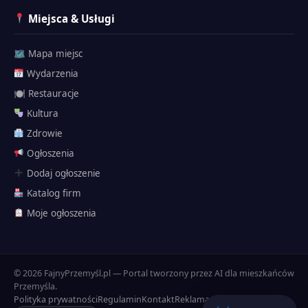
Miejsca & Usługi
🗺 Mapa miejsc
Wydarzenia
🍽 Restauracje
Kultura
Zdrowie
Ogłoszenia
Dodaj ogłoszenie
Katalog firm
Przemyślak
Moje ogłoszenia
🗺 Atrakcje
Twierdza
Historia
© 2026 FajnyPrzemyśl.pl — Portal tworzony przez AI dla mieszkańców
Dojazd
Przemyśla.
Polityka prywatności
Regulamin
Kontakt
Reklama