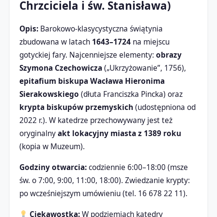
Chrzciciela i św. Stanisława)
Opis:
Barokowo-klasycystyczna świątynia
zbudowana w latach
1643–1724
na miejscu
gotyckiej fary. Najcenniejsze elementy:
obrazy
Szymona Czechowicza
(„Ukrzyżowanie”, 1756),
epitafium biskupa Wacława Hieronima
Sierakowskiego
(dłuta Franciszka Pincka) oraz
krypta biskupów przemyskich
(udostępniona od
2022 r.). W katedrze przechowywany jest też
oryginalny
akt lokacyjny miasta z 1389 roku
(kopia w Muzeum).
Godziny otwarcia:
codziennie 6:00–18:00 (msze
św. o 7:00, 9:00, 11:00, 18:00). Zwiedzanie krypty:
po wcześniejszym umówieniu (tel. 16 678 22 11).
Ciekawostka:
W podziemiach katedry