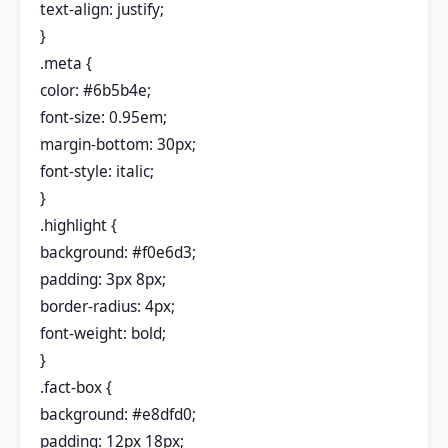
text-align: justify;
}
.meta {
color: #6b5b4e;
font-size: 0.95em;
margin-bottom: 30px;
font-style: italic;
}
.highlight {
background: #f0e6d3;
padding: 3px 8px;
border-radius: 4px;
font-weight: bold;
}
.fact-box {
background: #e8dfd0;
padding: 12px 18px;