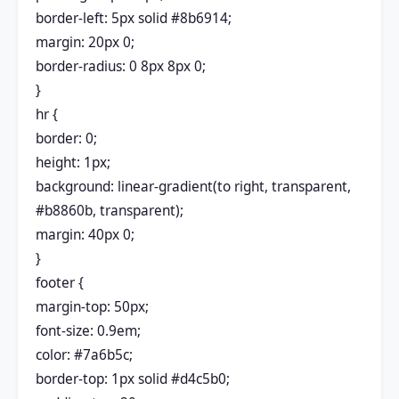
border-left: 5px solid #8b6914;
margin: 20px 0;
border-radius: 0 8px 8px 0;
}
hr {
border: 0;
height: 1px;
background: linear-gradient(to right, transparent,
#b8860b, transparent);
margin: 40px 0;
}
footer {
margin-top: 50px;
font-size: 0.9em;
color: #7a6b5c;
border-top: 1px solid #d4c5b0;