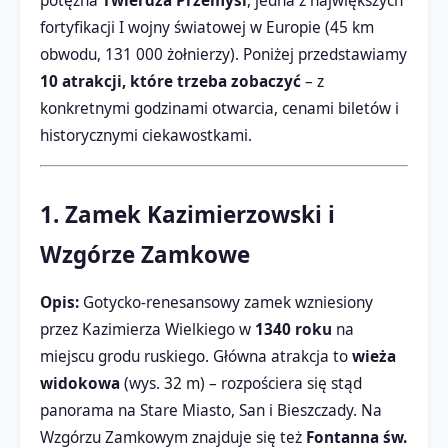
potężna
Twierdza Przemyśl
, jedna z największych
fortyfikacji I wojny światowej w Europie (45 km
obwodu, 131 000 żołnierzy). Poniżej przedstawiamy
10 atrakcji, które trzeba zobaczyć
– z
konkretnymi godzinami otwarcia, cenami biletów i
historycznymi ciekawostkami.
1. Zamek Kazimierzowski i
Wzgórze Zamkowe
Opis:
Gotycko-renesansowy zamek wzniesiony
przez Kazimierza Wielkiego w
1340 roku
na
miejscu grodu ruskiego. Główna atrakcja to
wieża
widokowa
(wys. 32 m) – rozpościera się stąd
panorama na Stare Miasto, San i Bieszczady. Na
Wzgórzu Zamkowym znajduje się też
Fontanna św.