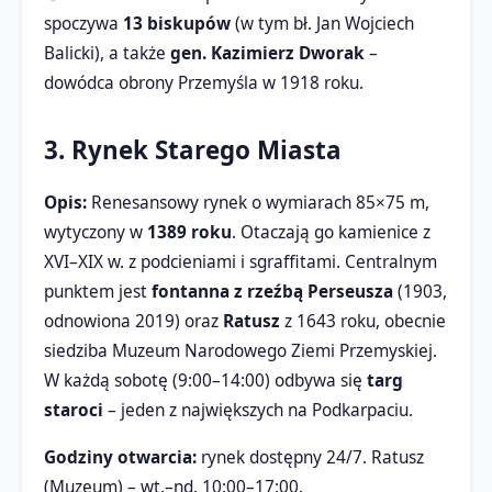
spoczywa
13 biskupów
(w tym bł. Jan Wojciech
Balicki), a także
gen. Kazimierz Dworak
–
dowódca obrony Przemyśla w 1918 roku.
3. Rynek Starego Miasta
Opis:
Renesansowy rynek o wymiarach 85×75 m,
wytyczony w
1389 roku
. Otaczają go kamienice z
XVI–XIX w. z podcieniami i sgraffitami. Centralnym
punktem jest
fontanna z rzeźbą Perseusza
(1903,
odnowiona 2019) oraz
Ratusz
z 1643 roku, obecnie
siedziba Muzeum Narodowego Ziemi Przemyskiej.
W każdą sobotę (9:00–14:00) odbywa się
targ
staroci
– jeden z największych na Podkarpaciu.
Godziny otwarcia:
rynek dostępny 24/7. Ratusz
(Muzeum) – wt.–nd. 10:00–17:00.