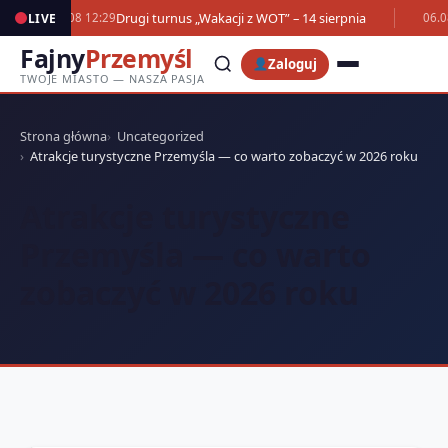
Drugi turnus „Wakacji z WOT” – 14 sierpnia
LIVE
07.08 12:29
06.0
Fajny
Przemyśl
Zaloguj
TWOJE MIASTO — NASZA PASJA
Strona główna
Uncategorized
Atrakcje turystyczne Przemyśla — co warto zobaczyć w 2026 roku
Atrakcje turystyczne
Przemyśla — co warto
zobaczyć w 2026 roku