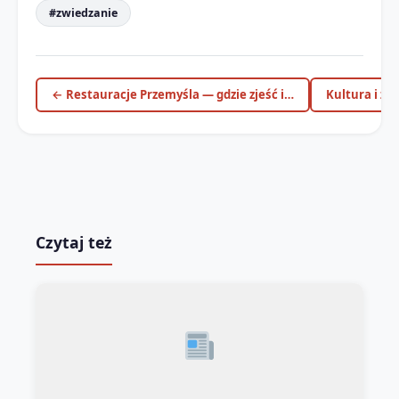
#zwiedzanie
← Restauracje Przemyśla — gdzie zjeść i…
Kultura i ży
Czytaj też