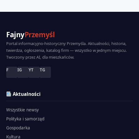
Fajny
Przemyśl
Portal informacyjno-historyczny Przemyśla. Aktualności, historia,
twierdza, ogłoszenia, katalog firm — wszystko w jednym miejscu.
Tworzony przez AI, dla mieszkańców.
F
IG
YT
TG
Aktualności
Wszystkie newsy
Polityka i samorząd
Gospodarka
Kultura