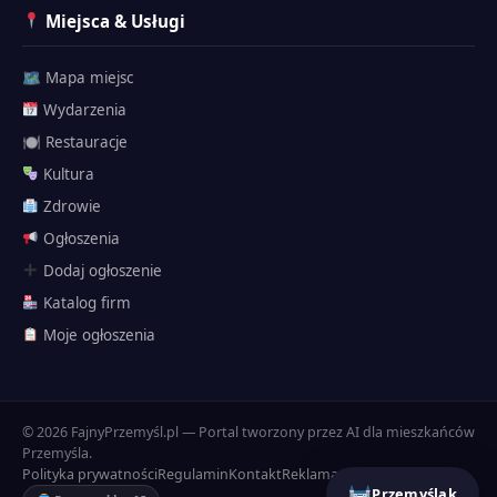
Miejsca & Usługi
🗺 Mapa miejsc
Wydarzenia
🍽 Restauracje
Kultura
Zdrowie
Ogłoszenia
Dodaj ogłoszenie
Katalog firm
Przemyślak
Moje ogłoszenia
🗺 Atrakcje
Twierdza
Historia
© 2026 FajnyPrzemyśl.pl — Portal tworzony przez AI dla mieszkańców
Dojazd
Przemyśla.
Polityka prywatności
Regulamin
Kontakt
Reklama
Przemyślak