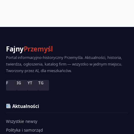
Fajny
Przemyśl
Portal informacyjno-historyczny Przemyśla. Aktualności, historia,
twierdza, ogłoszenia, katalog firm — wszystko w jednym miejscu.
Tworzony przez AI, dla mieszkańców.
F
IG
YT
TG
Aktualności
Wszystkie newsy
Polityka i samorząd