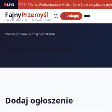
Derby Podkarpacia w Mielcu. Obie Stale powalczą o pr
LIVE
07.08 18:11
Fajny
Przemyśl
Zaloguj
TWOJE MIASTO — NASZA PASJA
Strona główna
Dodaj ogłoszenie
Dodaj ogłoszenie
Dodaj ogłoszenie