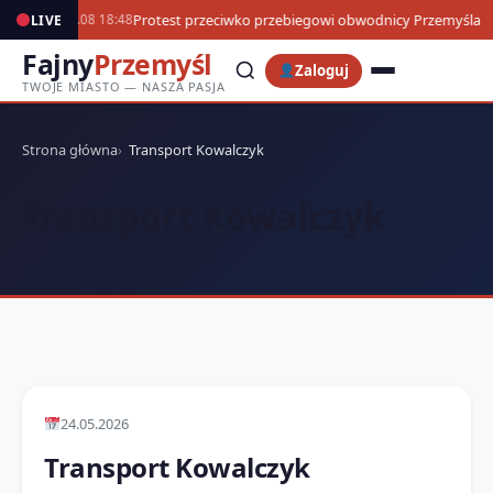
Protest przeciwko przebiegowi obwodnicy Przemyśla
LIVE
06.08 18:48
Fajny
Przemyśl
Zaloguj
TWOJE MIASTO — NASZA PASJA
Strona główna
Transport Kowalczyk
Transport Kowalczyk
24.05.2026
Transport Kowalczyk