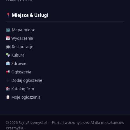
Miejsca & Usługi
🗺 Mapa miejsc
Wydarzenia
🍽 Restauracje
Kultura
Zdrowie
Ogłoszenia
Dodaj ogłoszenie
Katalog firm
Przemyślak
Moje ogłoszenia
🗺 Atrakcje
Twierdza
Historia
© 2026 FajnyPrzemyśl.pl — Portal tworzony przez AI dla mieszkańców
Dojazd
Przemyśla.