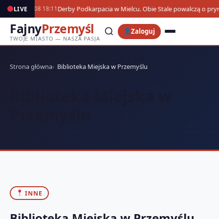
Derby Podkarpacia w Mielcu. Obie Stale powalczą o pr
LIVE
07.08 18:11
Fajny
Przemyśl
Zaloguj
TWOJE MIASTO — NASZA PASJA
Strona główna
Biblioteka Miejska w Przemyślu
Biblioteka Miejska w
Przemyślu
INNE
Biblioteka Miejska w Przemyślu