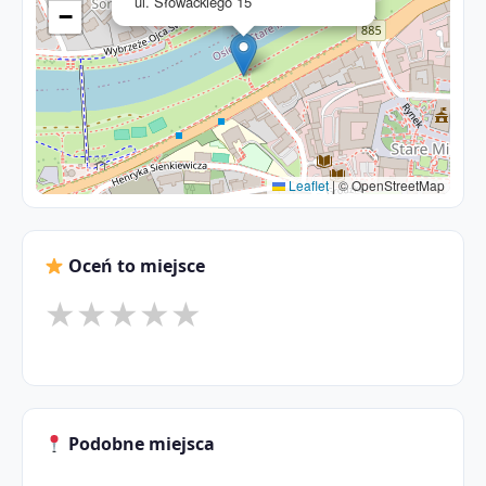
ul. Słowackiego 15
−
Leaflet
|
© OpenStreetMap
Oceń to miejsce
★
★
★
★
★
Podobne miejsca