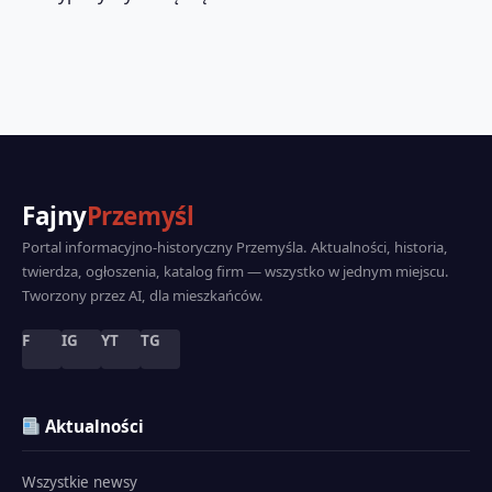
Fajny
Przemyśl
Portal informacyjno-historyczny Przemyśla. Aktualności, historia,
twierdza, ogłoszenia, katalog firm — wszystko w jednym miejscu.
Tworzony przez AI, dla mieszkańców.
F
IG
YT
TG
Aktualności
Wszystkie newsy