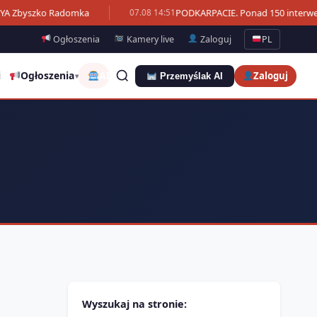
OYA Zbyszko Radomka
PODKARPACIE. Ponad 150 interwenc
07.08 14:51
Ogłoszenia
Kamery live
Zaloguj
PL
i
Ogłoszenia
AI
Zaloguj
Przemyślak AI
▾
Wyszukaj na stronie: