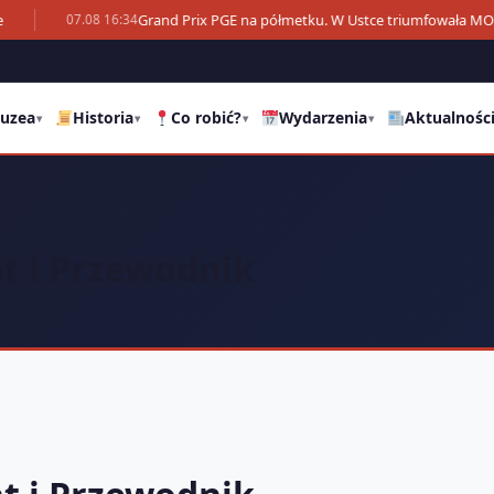
Grand Prix PGE na półmetku. W Ustce triumfowała M
07.08 16:34
uzea
Historia
Co robić?
Wydarzenia
Aktualnośc
▾
▾
▾
▾
t i Przewodnik