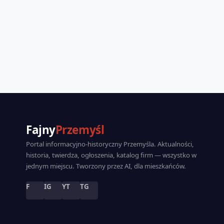
Fajny
Przemyśl
Portal informacyjno-historyczny Przemyśla. Aktualności,
historia, twierdza, ogłoszenia, katalog firm — wszystko w
jednym miejscu. Tworzony przez AI, dla mieszkańców.
F
IG
YT
TG