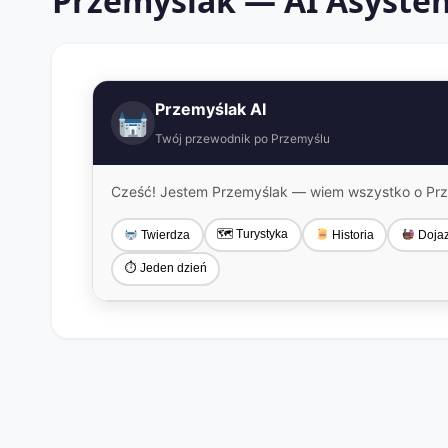
Przemyślak — AI Asysten
Przemyślak AI
Twój przewodnik po Przemyślu
Cześć! Jestem Przemyślak — wiem wszystko o Prze
🗺 Turystyka
Twierdza
Historia
Doja
⏱ Jeden dzień