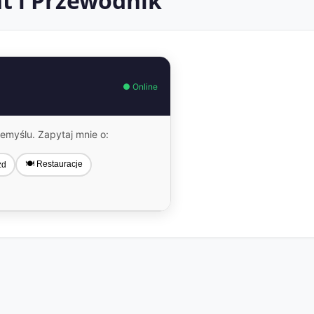
t i Przewodnik
● Online
myślu. Zapytaj mnie o:
🍽 Restauracje
zd