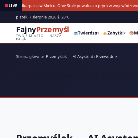
Derby Podkarpacia w Mielcu. Obie Stale powalczą o prym w województwie
LIVE
11
piątek, 7 sierpnia 2026
☀ 20°C
Fajny
Przemyśl
Twierdza
Zabytki
M
▾
▾
TWOJE MIASTO — NASZA
PASJA
Strona główna
Przemyślak — AI Asystent i Przewodnik
Przemyślak — AI Asysten