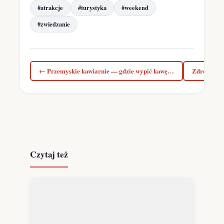
#atrakcje
#turystyka
#weekend
#zwiedzanie
← Przemyskie kawiarnie — gdzie wypić kawę…
Zdrowie w
Czytaj też