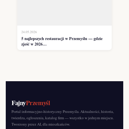
24.05.2026
5 najlepszych restauracji w Przemyślu — gdzie
zjeść w 2026…
Fajny
Przemyśl
Portal informacyjno-historyczny Przemyśla. Aktualności, historia,
twierdza, ogłoszenia, katalog firm — wszystko w jednym miejscu.
Tworzony przez AI, dla mieszkańców.