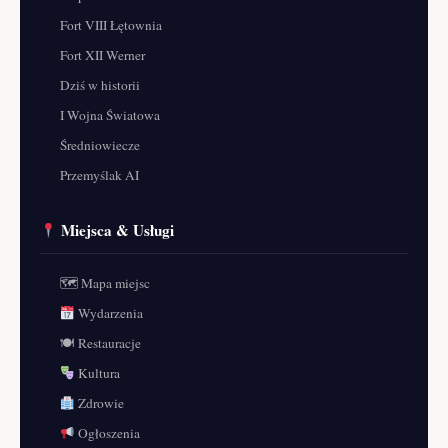
Fort VIII Łętownia
Fort XII Werner
Dziś w historii
I Wojna Światowa
Średniowiecze
Przemyślak AI
Miejsca & Usługi
🗺 Mapa miejsc
Wydarzenia
🍽 Restauracje
Kultura
Zdrowie
Ogłoszenia