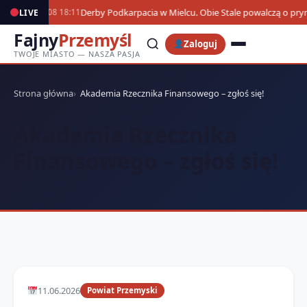
Derby Podkarpacia w Mielcu. Obie Stale powalczą o pr
LIVE
07.08 18:11
Fajny
Przemyśl
Zaloguj
TWOJE MIASTO — NASZA PASJA
Strona główna
Akademia Rzecznika Finansowego – zgłoś się!
Akademia Rzecznika
Finansowego – zgłoś się!
11.06.2026
Powiat Przemyski