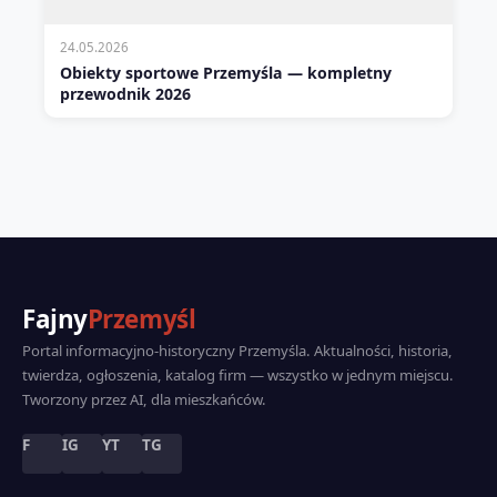
24.05.2026
Obiekty sportowe Przemyśla — kompletny
przewodnik 2026
Fajny
Przemyśl
Portal informacyjno-historyczny Przemyśla. Aktualności, historia,
twierdza, ogłoszenia, katalog firm — wszystko w jednym miejscu.
Tworzony przez AI, dla mieszkańców.
F
IG
YT
TG