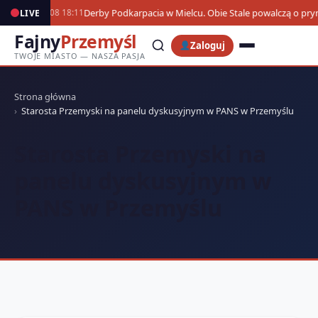
Derby Podkarpacia w Mielcu. Obie Stale powalczą o pr
LIVE
07.08 18:11
Fajny
Przemyśl
Zaloguj
TWOJE MIASTO — NASZA PASJA
Strona główna
Starosta Przemyski na panelu dyskusyjnym w PANS w Przemyślu
Starosta Przemyski na
panelu dyskusyjnym w
PANS w Przemyślu