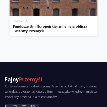
10.05.2015
Fundusze Unii Europejskiej zmieniają oblicza
Twierdzy Przemyśl
Fajny
Przemyśl
Portal informacyjno-historyczny Przemyśla. Aktualności, historia,
twierdza, ogłoszenia, katalog firm — wszystko w jednym miejscu.
Tworzony przez AI, dla mieszkańców.
F
IG
YT
TG