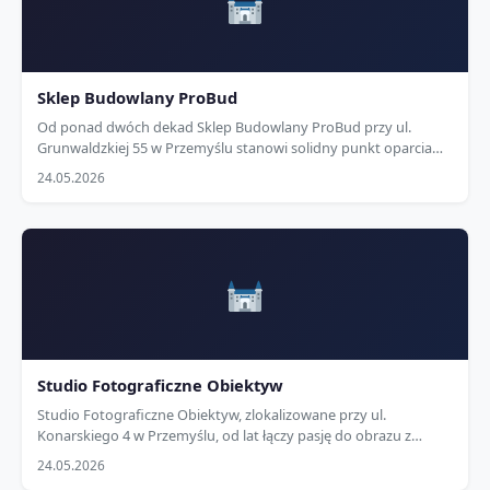
Sklep Budowlany ProBud
Od ponad dwóch dekad Sklep Budowlany ProBud przy ul.
Grunwaldzkiej 55 w Przemyślu stanowi solidny punkt oparcia
dla lokalnych majsterkowiczów i profesjonalnych wykonawców.
24.05.2026
Specjalizujemy się w dostarczaniu wysokiej jakości materiałów…
Studio Fotograficzne Obiektyw
Studio Fotograficzne Obiektyw, zlokalizowane przy ul.
Konarskiego 4 w Przemyślu, od lat łączy pasję do obrazu z
profesjonalnym warsztatem, tworząc niepowtarzalne kadry w
24.05.2026
sercu naszego historycznego miasta. Specjalizujemy się w…