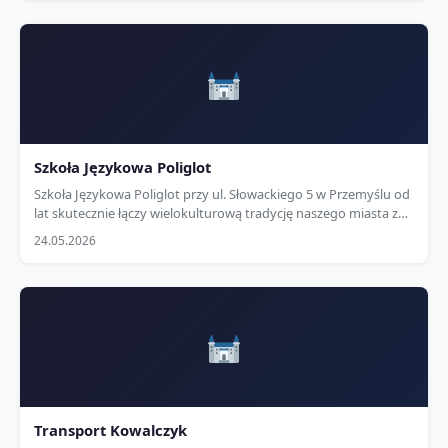
Szkoła Językowa Poliglot
Szkoła Językowa Poliglot przy ul. Słowackiego 5 w Przemyślu od
lat skutecznie łączy wielokulturową tradycję naszego miasta z
nowoczesnym nauczaniem języków obcych. Oferujemy
24.05.2026
profesjonalne kursy angielskiego, niemieckiego, ukraińskiego i
innych…
Transport Kowalczyk