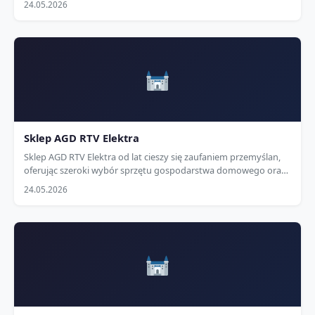
24.05.2026
fortecy I…
Sklep AGD RTV Elektra
Sklep AGD RTV Elektra od lat cieszy się zaufaniem przemyślan,
oferując szeroki wybór sprzętu gospodarstwa domowego oraz
elektroniki w konkurencyjnych cenach. Zlokalizowany przy ul.
24.05.2026
Mickiewicza 25, w samym sercu miasta,…