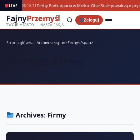
Derby Podkarpacia w Mielcu. Obie Stale powalczą o pr
LIVE
07.08 18:11
Fajny
Przemyśl
Zaloguj
TWOJE MIASTO — NASZA PASJA
Strona główna
Archives: <span>Firmy</span>
Archives:
Firmy
Archives:
Firmy