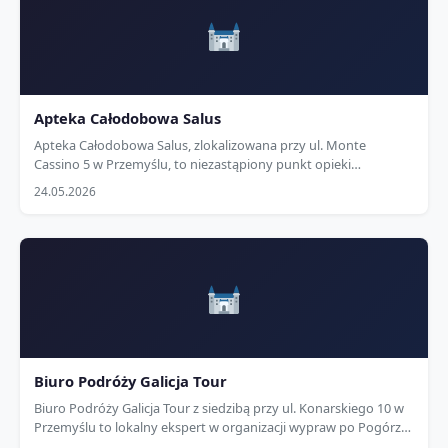
Apteka Całodobowa Salus
Apteka Całodobowa Salus, zlokalizowana przy ul. Monte
Cassino 5 w Przemyślu, to niezastąpiony punkt opieki
medycznej dla mieszkańców osiedla Zasanie i całego miasta,
24.05.2026
działający 24 godziny na dobę, 7 dni…
Biuro Podróży Galicja Tour
Biuro Podróży Galicja Tour z siedzibą przy ul. Konarskiego 10 w
Przemyślu to lokalny ekspert w organizacji wypraw po Pogórzu
Przemyskim i szlakach dawnej Twierdzy Przemyśl – największej