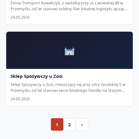
Firma Transport Kowalczyk, z siedzibą przy ul. Lwowskiej 88 w
Przemyślu, od lat stanowi solidny filar lokalnej logistyki, łącząc
doświadczenie z nowoczesnym taborem. Specjalizujemy się w
24.05.2026
krajowym i międzynarodowym transporcie…
Sklep Spożywczy u Zosi
Sklep Spożywczy u Zosi, mieszczący się przy ulicy Grodzkiej 5 w
Przemyślu, od lat stanowi serce lokalnego handlu na Starym
Mieście, łącząc tradycję z codzienną wygodą mieszkańców.
24.05.2026
Oferujemy starannie wyselekcjonowane…
1
2
›