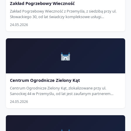
Zakład Pogrzebowy Wieczność
Zakład Pogrzebowy Wieczność z Przemyśla, z siedzibą przy ul.
Słowackiego 30, od lat świadczy kompleksowe usługi
pogrzebowe na najwyższym poziomie, łącząc profesjonalizm z
24.05.2026
szacunkiem dla rodzin w trudnych chwilach. Dzięki…
Centrum Ogrodnicze Zielony Kąt
Centrum Ogrodnicze Zielony Kąt, zlokalizowane przy ul.
Sanockiej 44 w Przemyślu, od lat jest zaufanym partnerem
lokalnych rolników i ogrodników, oferującym profesjonalne
24.05.2026
doradztwo oraz wysokiej jakości nasiona, nawozy i środki…