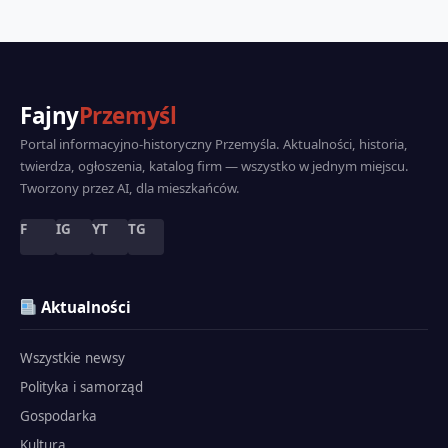
Fajny
Przemyśl
Portal informacyjno-historyczny Przemyśla. Aktualności, historia,
twierdza, ogłoszenia, katalog firm — wszystko w jednym miejscu.
Tworzony przez AI, dla mieszkańców.
F
IG
YT
TG
Aktualności
Wszystkie newsy
Polityka i samorząd
Gospodarka
Kultura