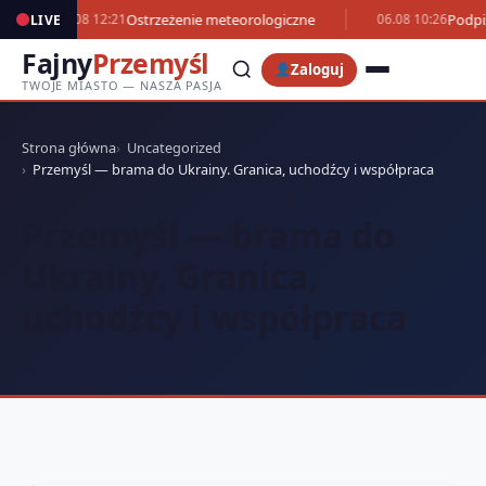
Ostrzeżenie meteorologiczne
Podpi
LIVE
06.08 12:21
06.08 10:26
Fajny
Przemyśl
Zaloguj
TWOJE MIASTO — NASZA PASJA
Strona główna
Uncategorized
Przemyśl — brama do Ukrainy. Granica, uchodźcy i współpraca
Przemyśl — brama do
Ukrainy. Granica,
uchodźcy i współpraca