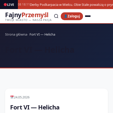
Derby Podkarpacia w Mielcu. Obie Stale powalczą o pr
LIVE
07.08 18:11
Fajny
Przemyśl
Zaloguj
TWOJE MIASTO — NASZA PASJA
Strona główna
Fort VI — Helicha
Fort VI — Helicha
24.05.2026
Fort VI — Helicha