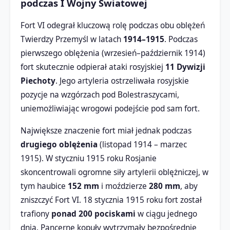
podczas I Wojny Światowej
Fort VI odegrał kluczową rolę podczas obu oblężeń
Twierdzy Przemyśl w latach
1914–1915
. Podczas
pierwszego oblężenia (wrzesień–październik 1914)
fort skutecznie odpierał ataki rosyjskiej
11 Dywizji
Piechoty
. Jego artyleria ostrzeliwała rosyjskie
pozycje na wzgórzach pod Bolestraszycami,
uniemożliwiając wrogowi podejście pod sam fort.
Największe znaczenie fort miał jednak podczas
drugiego oblężenia
(listopad 1914 – marzec
1915). W styczniu 1915 roku Rosjanie
skoncentrowali ogromne siły artylerii oblężniczej, w
tym haubice
152 mm
i moździerze
280 mm
, aby
zniszczyć Fort VI. 18 stycznia 1915 roku fort został
trafiony
ponad 200 pociskami
w ciągu jednego
dnia. Pancerne kopuły wytrzymały bezpośrednie