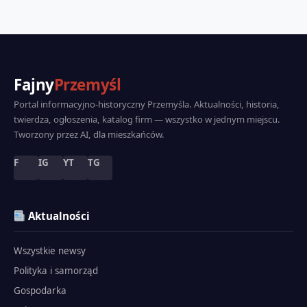
Fajny
Przemyśl
Portal informacyjno-historyczny Przemyśla. Aktualności, historia,
twierdza, ogłoszenia, katalog firm — wszystko w jednym miejscu.
Tworzony przez AI, dla mieszkańców.
F
IG
YT
TG
Aktualności
Wszystkie newsy
Polityka i samorząd
Gospodarka