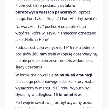
Przemyśl, które posiadały
działa w
obrotowych wieżach pancernych
(oprócz
niego: Fort I „Salis Soglio” i Fort VIII „Łętownia”).
Nazwa „Helicha” pochodzi od pobliskiego
wzgórza, które w języku niemieckim oznaczano
jako „Helicha Höhe”.
Podczas ostrzału w styczniu 1915 roku jeden z
pocisków
280 mm
trafił w kopułę obserwacyjną,
ale nie przebił pancerza – do dziś widoczne są
ślady uderzenia.
W forcie znajdował się
tajny skład amunicji
dla całego południowego odcinka, który został
wysadzony w marcu 1915 roku. Wybuch był
słyszalny w odległości
15 kilometrów
.
Po I wojnie światowej fort był używany przez