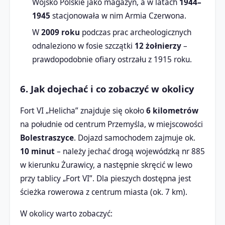
Wojsko Polskie jako magazyn, a w latach
1944–
1945
stacjonowała w nim Armia Czerwona.
W
2009 roku
podczas prac archeologicznych
odnaleziono w fosie szczątki
12 żołnierzy
–
prawdopodobnie ofiary ostrzału z 1915 roku.
6. Jak dojechać i co zobaczyć w okolicy
Fort VI „Helicha” znajduje się około
6 kilometrów
na południe od centrum Przemyśla, w miejscowości
Bolestraszyce
. Dojazd samochodem zajmuje ok.
10 minut
– należy jechać drogą wojewódzką nr 885
w kierunku Żurawicy, a następnie skręcić w lewo
przy tablicy „Fort VI”. Dla pieszych dostępna jest
ścieżka rowerowa z centrum miasta (ok. 7 km).
W okolicy warto zobaczyć: