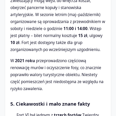
Zwiedzający mogą wejść do wnętrza koszar,
obejrzeć pancerne kopuły i stanowiska
artyleryjskie. W sezonie letnim (maj–październik)
organizowane są oprowadzania z przewodnikiem w
soboty i niedziele o godzinie
11:00 i 14:00
. Wstęp
jest płatny – bilet normalny kosztuje
15 zł
, ulgowy
10 zł
. Fort jest dostępny także dla grup
zorganizowanych po wcześniejszym uzgodnieniu.
W
2021 roku
przeprowadzono częściową
renowację murów i oczyszczenie fosy, co znacznie
poprawiło walory turystyczne obiektu. Niestety
część pomieszczeń jest niedostępna ze względu na
ryzyko zawalenia.
5. Ciekawostki i mało znane fakty
Fort VI był jednym z
trzech fortów
Twierdzy