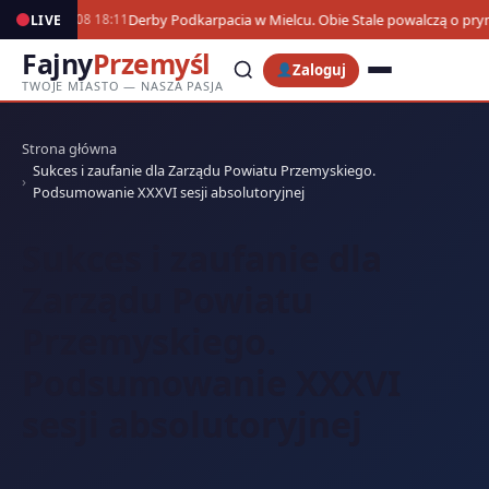
Derby Podkarpacia w Mielcu. Obie Stale powalczą o pr
LIVE
07.08 18:11
Fajny
Przemyśl
Zaloguj
TWOJE MIASTO — NASZA PASJA
Strona główna
Sukces i zaufanie dla Zarządu Powiatu Przemyskiego.
Podsumowanie XXXVI sesji absolutoryjnej
Sukces i zaufanie dla
Zarządu Powiatu
Przemyskiego.
Podsumowanie XXXVI
sesji absolutoryjnej