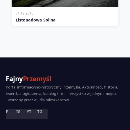
01.12.2015
Listopadowa Solina
Fajny
Przemyśl
Portal informacyjno-historyczny Przemyśla. Aktualności, historia,
twierdza, ogłoszenia, katalog firm — wszystko w jednym miejscu.
Tworzony przez AI, dla mieszkańców.
F
IG
YT
TG