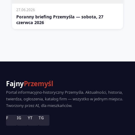
27.06.2026
Poranny briefing Przemyśla — sobota, 27
czerwca 2026
Fajny
Przemyśl
Portal informacyjno-historyczny Przemyśla. Aktualności, historia,
twierdza, ogłoszenia, katalog firm — wszystko w jednym miejscu.
Tworzony przez AI, dla mieszkańców.
F
IG
YT
TG