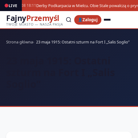
Derby Podkarpacia w Mielcu. Obie Stale powalczą o pr
LIVE
07.08 18:11
Fajny
Przemyśl
Zaloguj
TWOJE MIASTO — NASZA PASJA
Strona główna
23 maja 1915: Ostatni szturm na Fort I „Salis Soglio”
23 maja 1915: Ostatni
szturm na Fort I „Salis
Soglio”