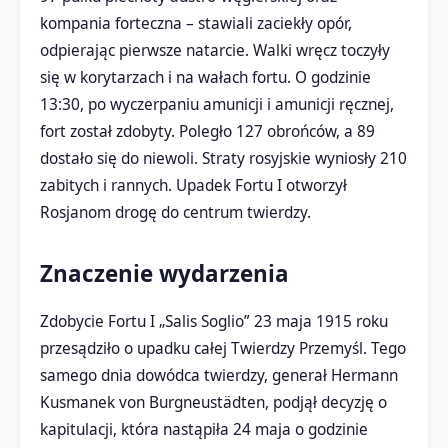
kompania forteczna – stawiali zaciekły opór,
odpierając pierwsze natarcie. Walki wręcz toczyły
się w korytarzach i na wałach fortu. O godzinie
13:30, po wyczerpaniu amunicji i amunicji ręcznej,
fort został zdobyty. Poległo 127 obrońców, a 89
dostało się do niewoli. Straty rosyjskie wyniosły 210
zabitych i rannych. Upadek Fortu I otworzył
Rosjanom drogę do centrum twierdzy.
Znaczenie wydarzenia
Zdobycie Fortu I „Salis Soglio” 23 maja 1915 roku
przesądziło o upadku całej Twierdzy Przemyśl. Tego
samego dnia dowódca twierdzy, generał Hermann
Kusmanek von Burgneustädten, podjął decyzję o
kapitulacji, która nastąpiła 24 maja o godzinie