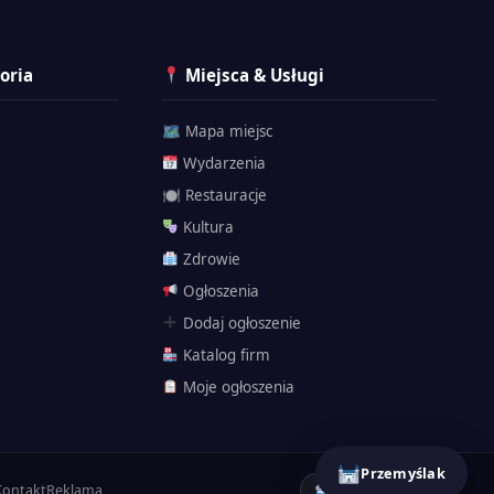
oria
Miejsca & Usługi
🗺 Mapa miejsc
Wydarzenia
🍽 Restauracje
Kultura
Zdrowie
Ogłoszenia
Przemyślak
Dodaj ogłoszenie
Katalog firm
Moje ogłoszenia
🗺 Atrakcje
Twierdza
Historia
Dojazd
Przemyślak
Kontakt
Reklama
Powered by AI