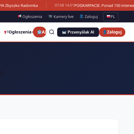
OYA Zbyszko Radomka
PODKARPACIE. Ponad 150 interwenc
07.08 14:51
Ogłoszenia
Kamery live
Zaloguj
PL
i
Ogłoszenia
AI
Zaloguj
Przemyślak AI
▾
śl