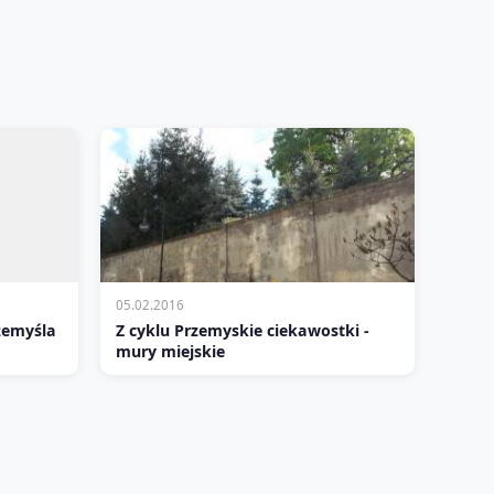
05.02.2016
rzemyśla
Z cyklu Przemyskie ciekawostki -
mury miejskie