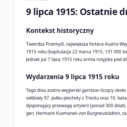
9 lipca 1915: Ostatnie 
Kontekst historyczny
Twierdza Przemyśl, największa forteca Austro-Wę
1915 roku (kapitulacja 22 marca 1915, 131 000 żołn
Jednak już 7 lipca 1915 roku armia rosyjska pod 
Wydarzenia 9 lipca 1915 roku
Tego dnia austro-węgierski garnizon liczący około
oddziały 97. pułku piechoty z Triestu oraz 10. bat
dysponujący przewagą artylerii (ponad 300 dział)
gen. Hermann Kusmanek von Burgneustädten, zarz