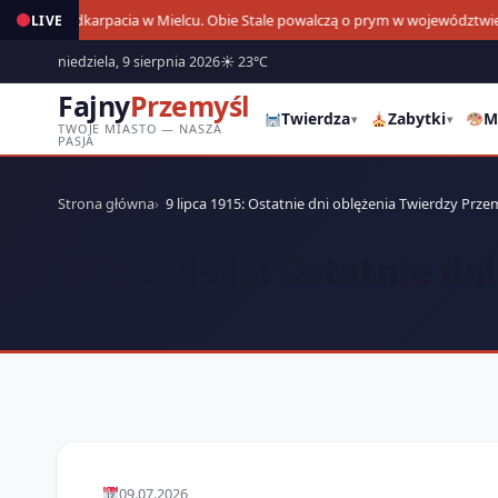
Derby Podkarpacia w Mielcu. Obie Stale powalczą o prym w województwie
LIVE
11
niedziela, 9 sierpnia 2026
☀ 23°C
Fajny
Przemyśl
Twierdza
Zabytki
M
▾
▾
TWOJE MIASTO — NASZA
PASJA
Strona główna
9 lipca 1915: Ostatnie dni oblężenia Twierdzy Prze
9 lipca 1915: Ostatnie d
09.07.2026