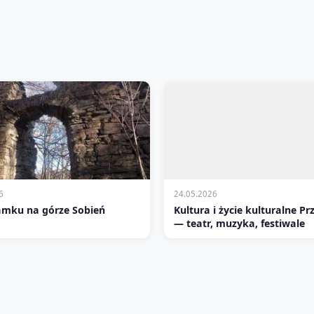
6
24.05.2026
amku na górze Sobień
Kultura i życie kulturalne P
— teatr, muzyka, festiwale