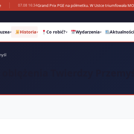
Grand Prix PGE na półmetku. W Ustce triumfowała M
07.08 16:34
uzea
Historia
Co robić?
Wydarzenia
Aktualnośc
▾
▾
▾
▾
myśl
ni oblężenia Twierdzy Przemy