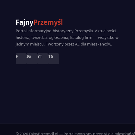
Fajny
Przemyśl
Portal informacyjno-historyczny Przemyśla. Aktualności,
historia, twierdza, ogłoszenia, katalog firm — wszystko w
jednym miejscu. Tworzony przez AI, dla mieszkańców.
F
IG
YT
TG
© 2026 FajnyPrzemyśl.pl — Portal tworzony przez AI dla mieszkańc