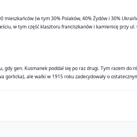
00 mieszkańców (w tym 30% Polaków, 40% Żydów i 30% Ukraińcó
ściu, w tym część klasztoru franciszkanów i kamienicę przy ul. Gr
, gdy gen. Kusmanek poddał się po raz drugi. Tym razem do nie
wa gorlicka), ale walki w 1915 roku zadecydowały o ostateczny