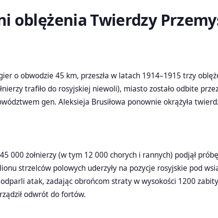
dni oblężenia Twierdzy Przemy
gier o obwodzie 45 km, przeszła w latach 1914–1915 trzy oblę
ierzy trafiło do rosyjskiej niewoli), miasto zostało odbite prz
dowództwem gen. Aleksieja Brusiłowa ponownie okrążyła twierd
 45 000 żołnierzy (w tym 12 000 chorych i rannych) podjął próbę
alionu strzelców polowych uderzyły na pozycje rosyjskie pod wsi
, odparli atak, zadając obrońcom straty w wysokości 1200 zabit
ądził odwrót do fortów.