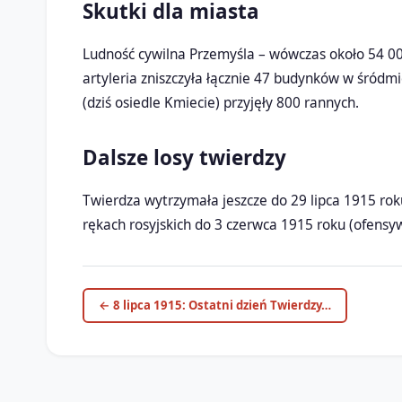
Skutki dla miasta
Ludność cywilna Przemyśla – wówczas około 54 0
artyleria zniszczyła łącznie 47 budynków w śródmie
(dziś osiedle Kmiecie) przyjęły 800 rannych.
Dalsze losy twierdzy
Twierdza wytrzymała jeszcze do 29 lipca 1915 roku
rękach rosyjskich do 3 czerwca 1915 roku (ofensy
← 8 lipca 1915: Ostatni dzień Twierdzy…