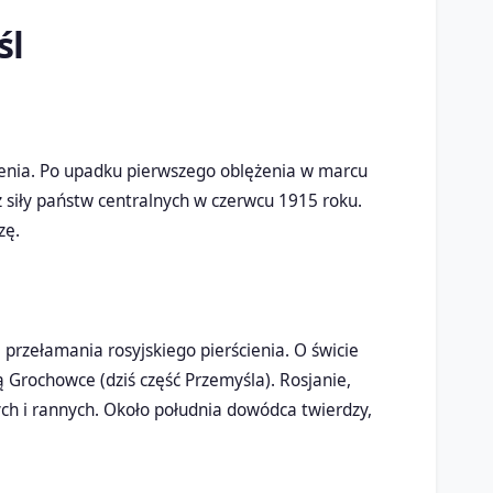
śl
żenia. Po upadku pierwszego oblężenia w marcu
ez siły państw centralnych w czerwcu 1915 roku.
zę.
 przełamania rosyjskiego pierścienia. O świcie
ą Grochowce (dziś część Przemyśla). Rosjanie,
ych i rannych. Około południa dowódca twierdzy,